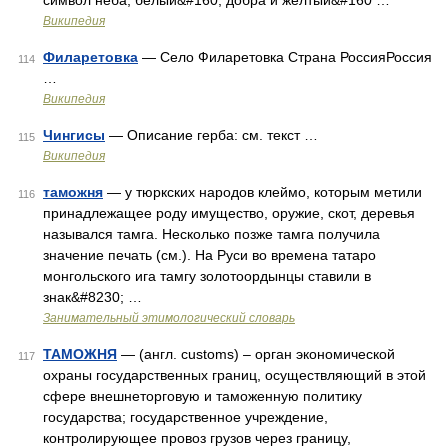
символ неба, белый&#160; добра и желтый&#160 …
Википедия
Филаретовка
— Село Филаретовка Страна РоссияРоссия
114
…
Википедия
Чингисы
— Описание герба: см. текст …
115
Википедия
таможня
— у тюркских народов клеймо, которым метили
116
принадлежащее роду имущество, оружие, скот, деревья
назывался тамга. Несколько позже тамга получила
значение печать (см.). На Руси во времена татаро
монгольского ига тамгу золотоордынцы ставили в
знак&#8230; …
Занимательный этимологический словарь
ТАМОЖНЯ
— (англ. customs) – орган экономической
117
охраны государственных границ, осуществляющий в этой
сфере внешнеторговую и таможенную политику
государства; государственное учреждение,
контролирующее провоз грузов через границу,