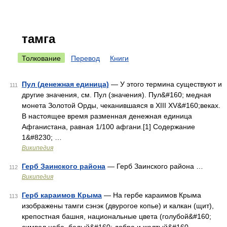
тамга
Толкование
Перевод
Книги
Пул (денежная единица)
— У этого термина существуют и
111
другие значения, см. Пул (значения). Пул&#160; медная
монета Золотой Орды, чеканившаяся в XIII XV&#160;веках.
В настоящее время разменная денежная единица
Афганистана, равная 1/100 афгани.[1] Содержание
1&#8230; …
Википедия
Герб Заинского района
— Герб Заинского района …
112
Википедия
Герб караимов Крыма
— На гербе караимов Крыма
113
изображены тамги сэнэк (двурогое копье) и калкан (щит),
крепостная башня, национальные цвета (голубой&#160;