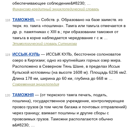
обеспечивающее соблюдение&#8230; …
Финансово-кредитный энциклопедический словарь
ТАМОЖНЯ.
— Собств. р. Образовано на базе заимств. из
118
тюрк. яз. тамга «пошлина». Тамга или тамъга отмечается в
др. р. памятниках с XIII в.; при образовании таможня от
тамъга в корне наблюдается чередование г с ж …
Этимологический словарь Ситникова
ИССЫК-КУЛЬ
— ИССЫК КУЛЬ, бессточное солоноватое
119
озеро в Киргизии; одно из крупнейших горных озер мира.
Расположено в Северном Тянь Шане, в пределах Иссык
Кульской котловины (на высоте 1608 м). Площадь 6236 км2.
Длина 178 км, ширина до 60 км, глубина до 668 м …
Современная энциклопедия
ТАМОЖНЯ
— (от тюркского тамга печать, подать,
120
пошлина), государственное учреждение, контролирующее
провоз грузов (в том числе багажа и почтовых отправлений)
через границу; взимает пошлины и другие сборы с
провозимых грузов. Таможни располагаются обычно
в&#8230; …